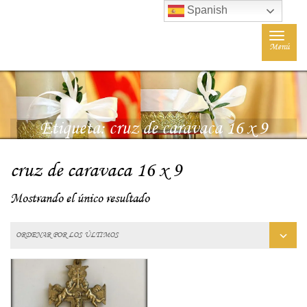
Spanish
Toggle
Menú
navigat
Etiqueta:
cruz de caravaca 16 x 9
cruz de caravaca 16 x 9
Mostrando el único resultado