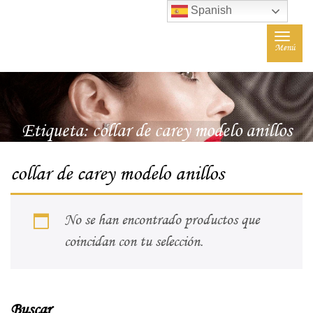
Spanish
Toggle
Menú
navigat
Etiqueta:
collar de carey modelo anillos
collar de carey modelo anillos
No se han encontrado productos que
coincidan con tu selección.
Buscar