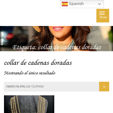
Spanish
Toggle
Menú
navigat
Etiqueta:
collar de cadenas doradas
collar de cadenas doradas
Mostrando el único resultado