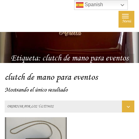
Spanish
Toggle
Menú
navigat
Etiqueta:
clutch de mano para eventos
clutch de mano para eventos
Mostrando el único resultado