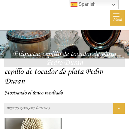
Spanish
Toggle
Menú
navigat
Etiqueta:
cepillo de tocador de plata
Pedro Duran
cepillo de tocador de plata Pedro
Duran
Mostrando el único resultado