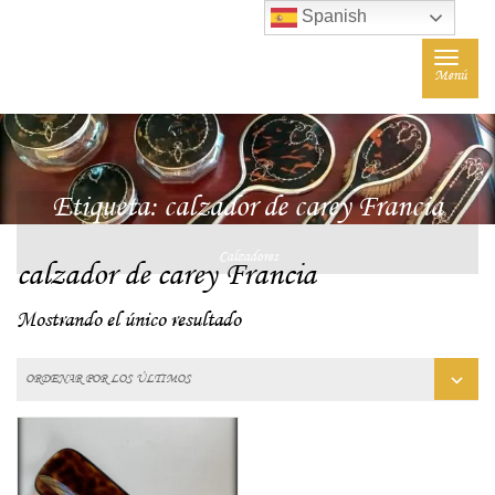
Spanish
Toggle
Menú
navigat
Etiqueta:
calzador de carey Francia
Calzadores
calzador de carey Francia
Mostrando el único resultado