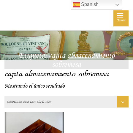
Spanish
Toggle
Menú
navigat
Etiqueta:
cajita almacenamiento
sobremesa
cajita almacenamiento sobremesa
Mostrando el único resultado