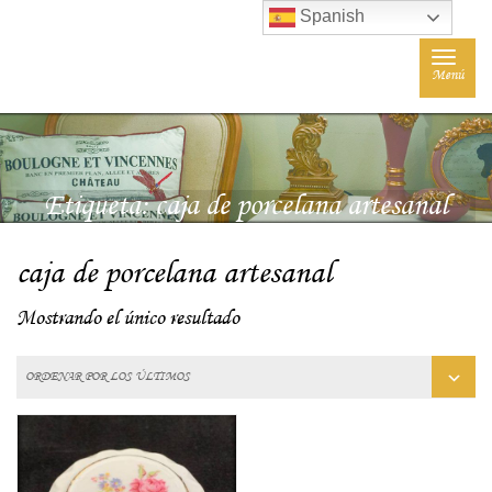
Spanish
Toggle
Menú
navigat
Etiqueta:
caja de porcelana artesanal
caja de porcelana artesanal
Mostrando el único resultado