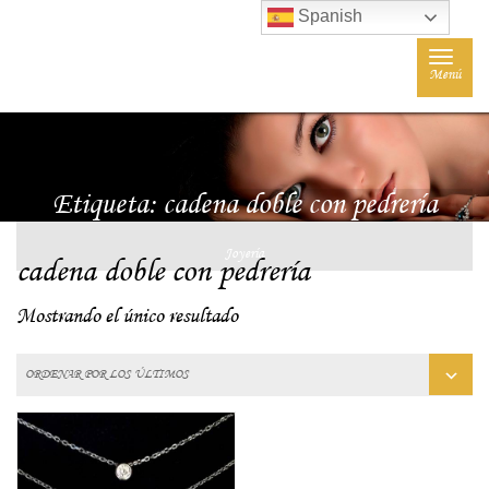
Spanish
Toggle
Menú
navigat
Etiqueta:
cadena doble con pedrería
Joyería
cadena doble con pedrería
Mostrando el único resultado