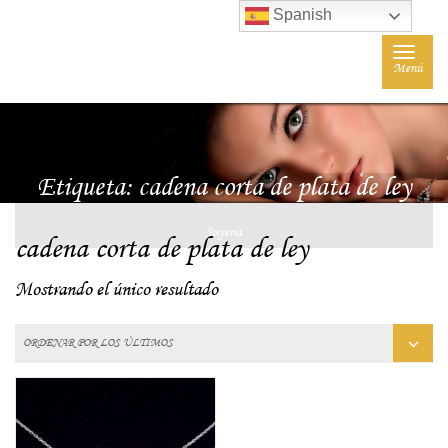
Spanish
Toggle
Menú
navigat
Etiqueta:
cadena corta de plata de ley
Joyería
cadena corta de plata de ley
Mostrando el único resultado