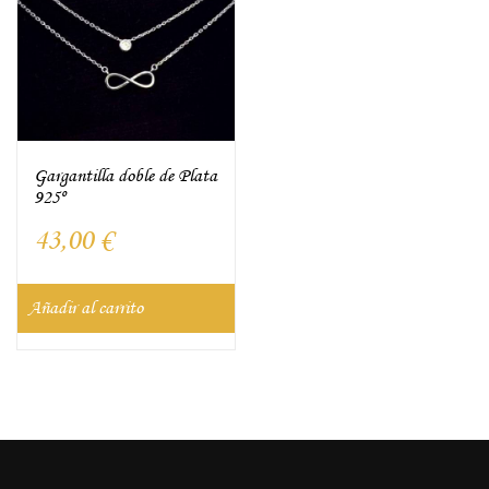
Gargantilla doble de Plata
925º
43,00
€
Añadir al carrito