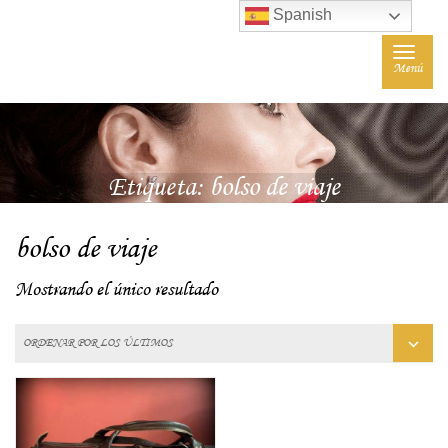
Spanish
Toggle
Menú
navigat
Etiqueta:
bolso de viaje
bolso de viaje
Mostrando el único resultado