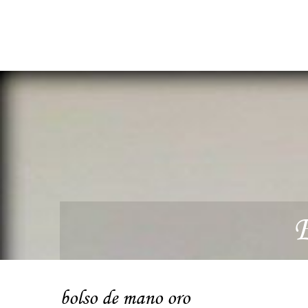
E
bolso de mano oro