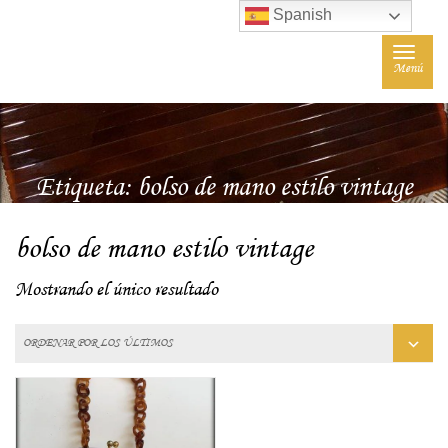
Spanish
Toggle
Menú
navigat
Etiqueta:
bolso de mano estilo vintage
bolso de mano estilo vintage
Mostrando el único resultado