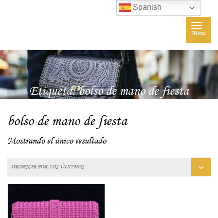
Spanish
Toggle
Menú
navigat
Etiqueta:
bolso de mano de fiesta
bolso de mano de fiesta
Mostrando el único resultado