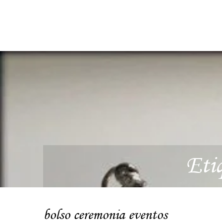
Eti
bolso ceremonia eventos