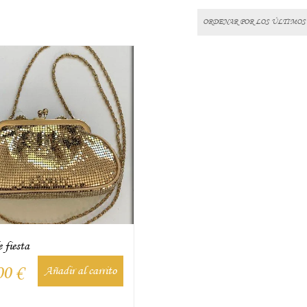
 fiesta
00
€
Añadir al carrito