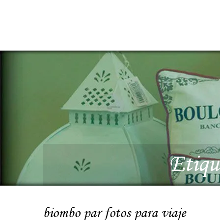
Etiqu
biombo par fotos para viaje