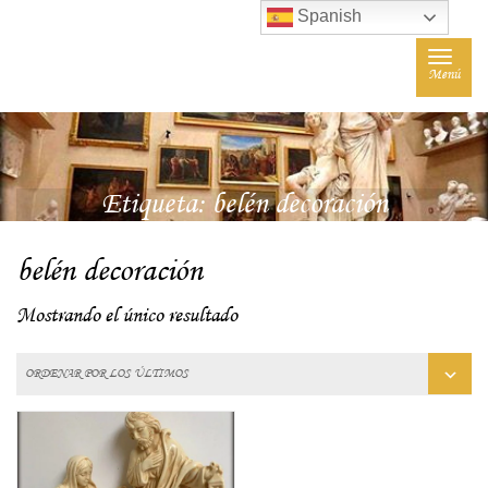
Spanish
Toggle
Menú
navigat
Etiqueta:
belén decoración
belén decoración
Mostrando el único resultado