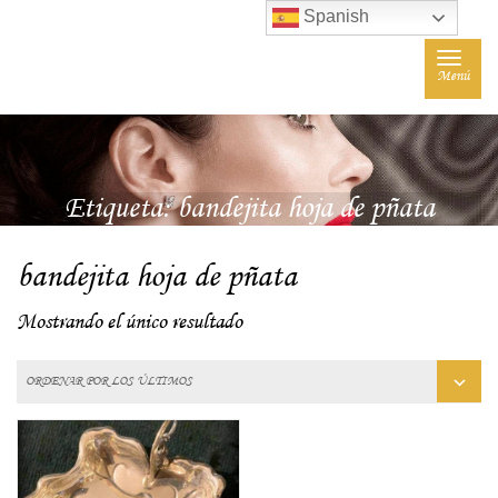
Spanish
Toggle
Menú
navigat
Etiqueta:
bandejita hoja de pñata
bandejita hoja de pñata
Mostrando el único resultado