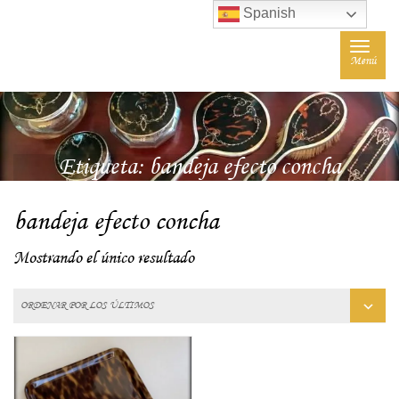
Spanish
Toggle
Menú
navigat
Etiqueta:
bandeja efecto concha
bandeja efecto concha
Mostrando el único resultado