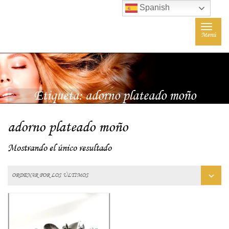
Spanish
Toggle
Menú
navigat
Etiqueta:
adorno plateado moño
adorno plateado moño
Mostrando el único resultado