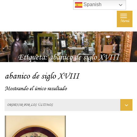
Spanish
Toggle
Menú
navigat
Etiqueta:
abanico de siglo XVIII
abanico de siglo XVIII
Mostrando el único resultado