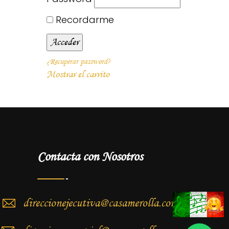
Recordarme
¿Recuperar password?
Mostrar el carrito
Contacta con Nosotros
direccionejecutiva@casamerolla.com