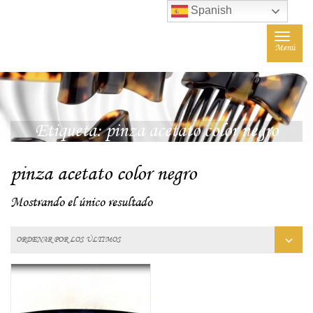
Spanish
Toggle
Menú
navigat
Etiqueta:
pinza acetato color negro
pinza acetato color negro
Mostrando el único resultado