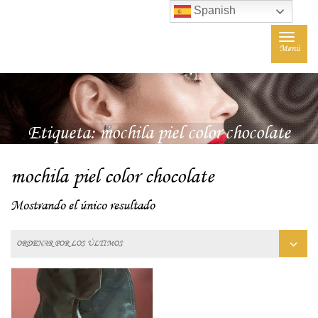
Spanish
Toggle
Menú
navigat
Etiqueta:
mochila piel color chocolate
mochila piel color chocolate
Mostrando el único resultado