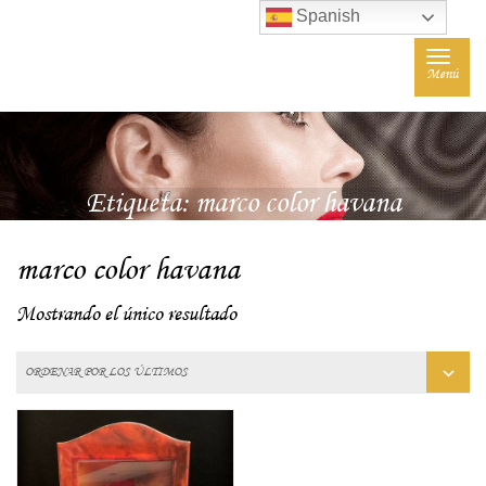
Spanish
Toggle
Menú
navigat
Etiqueta:
marco color havana
marco color havana
Mostrando el único resultado